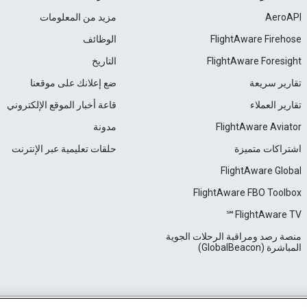
AeroAPI
مزيد من المعلومات
FlightAware Firehose
الوظائف
FlightAware Foresight
التاريخ
تقارير سريعة
ضع إعلانك على موقعنا
تقارير العملاء
قاعة أخبار الموقع الإلكتروني
FlightAware Aviator
مدونة
اشتراكات متميزة
حلقات تعليمية عبر الإنترنت
FlightAware Global
FlightAware FBO Toolbox
FlightAware TV℠
منصة رصد ومراقبة الرحلات الجوية
المباشرة (GlobalBeacon)