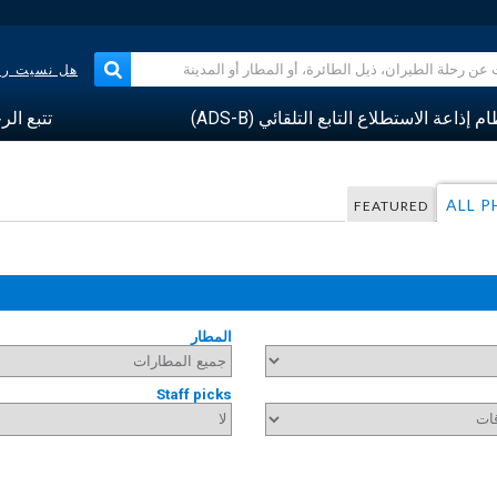
هل نسيت رقم
م إذاعة الاستطلاع التابع التلقائي (ADS-B)
تتبع الر
ALL 
FEATURED
المطار
Staff picks