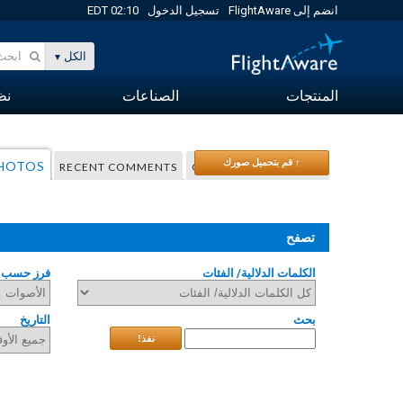
انضم إلى FlightAware
تسجيل الدخول
02:10 EDT
الكل
المنتجات
الصناعات
نظا
↑ قم بتحميل صورك
PHOTOS
RECENT COMMENTS
COMMUNITY TAGGING
تصفح
الكلمات الدلالية/ الفئات
فرز حسب
بحث
التاريخ
نفذ!