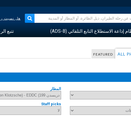
هل نسيت رقم
م إذاعة الاستطلاع التابع التلقائي (ADS-B)
تتبع الر
ALL 
FEATURED
المطار
Staff picks