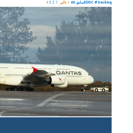
tracking
EDDC
سابق 60
/ تالي
1
2
3
4