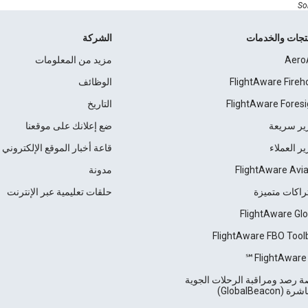
Sor
نتجات والخدمات
الشركة
Aero
مزيد من المعلومات
FlightAware Fireh
الوظائف
FlightAware Foresi
التاريخ
ير سريعة
ضع إعلانك على موقعنا
ير العملاء
قاعة أخبار الموقع الإلكتروني
FlightAware Avia
مدونة
راكات متميزة
حلقات تعليمية عبر الإنترنت
FlightAware Glo
FlightAware FBO Tool
FlightAware 
 رصد ومراقبة الرحلات الجوية
 (GlobalBeacon)