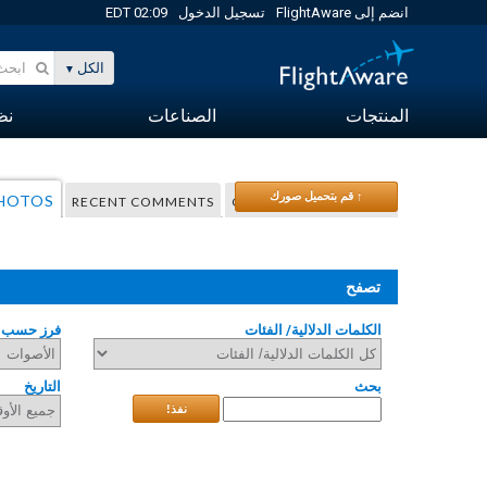
انضم إلى FlightAware
تسجيل الدخول
02:09 EDT
الكل
المنتجات
الصناعات
نظا
↑ قم بتحميل صورك
PHOTOS
RECENT COMMENTS
COMMUNITY TAGGING
تصفح
الكلمات الدلالية/ الفئات
فرز حسب
بحث
التاريخ
نفذ!