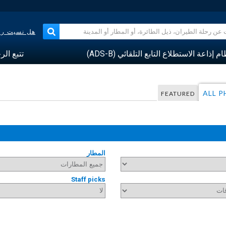
هل نسيت رقم
م إذاعة الاستطلاع التابع التلقائي (ADS-B)
تتبع الر
ALL 
FEATURED
المطار
Staff picks