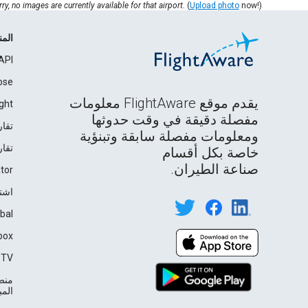
ry, no images are currently available for that airport.
(
Upload photo
now!)
الم
API
ose
يقدم موقع FlightAware معلومات
ght
مفصلة دقيقة في وقت حدوثها
تقار
ومعلومات مفصلة سابقة وتبنؤية
تقار
خاصة بكل أقسام
صناعة الطيران.
tor
اشت
bal
box
TV℠
منصة
المباشرة