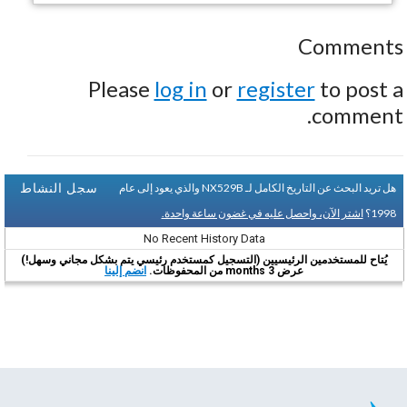
Comments
Please
log in
or
register
to post a
comment.
سجل النشاط
هل تريد البحث عن التاريخ الكامل لـ NX529B والذي يعود إلى عام
1998؟
اشتر الآن، واحصل عليه في غضون ساعة واحدة.
No Recent History Data
يُتاح للمستخدمين الرئيسيين (التسجيل كمستخدم رئيسي يتم بشكل مجاني وسهل!)
عرض 3 months من المحفوظات.
انضم إلينا