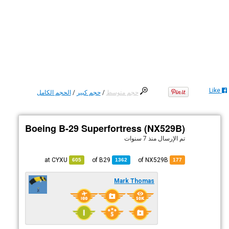
Like
حجم متوسط
/
حجم كبير
/
الحجم الكامل
Boeing B-29 Superfortress (NX529B)
تم الإرسال
منذ 7 سنوات
CYXU
at
B29
of
of NX529B
605
1362
177
Mark Thomas