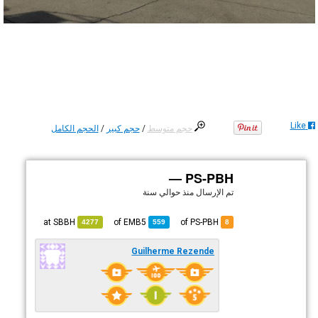
Like
حجم متوسط
/
حجم كبير
/
الحجم الكامل
PS-PBH —
تم الإرسال
منذ حوالي سنة
SBBH
at
EMB5
of
of PS-PBH
4277
559
8
Guilherme Rezende