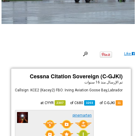
Like
Cessna Citation Sovereign (C-GJKI)
تم الإرسال
منذ 16 سنوات
Callsign: KCE2 (Kacey2) FBO: Irving Aviation Goose Bay,Labrador
CYYR
at
C680
of
of C-GJKI
2307
3203
11
pinemarten