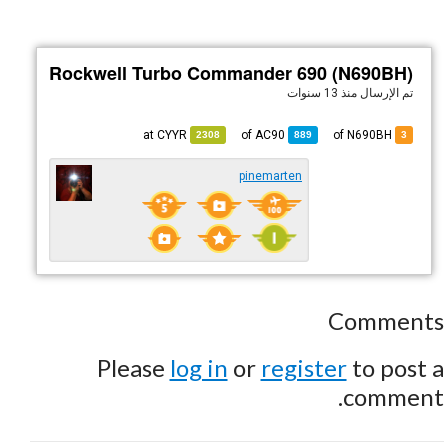
Rockwell Turbo Commander 690 (N690BH)
تم الإرسال
منذ 13 سنوات
CYYR
at
AC90
of
of N690BH
2308
889
3
pinemarten
Comments
Please
log in
or
register
to post a
comment.