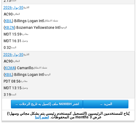
2:13
المدة
30-يول-2026
التاريخ
AC90
الطائرة
(
KBIL
)
Billings Logan Intl
نقطة الانطلاق
(
KBZN
)
Bozeman Yellowstone Intl
الوجهة
MDT
15:59
مغادرة
MDT
16:31
وصول
0:32
المدة
30-يول-2026
التاريخ
AC90
الطائرة
(
KCMA
)
Camarillo
نقطة الانطلاق
(
KBIL
)
Billings Logan Intl
الوجهة
PDT
08:56
مغادرة
MDT
13:15
وصول
3:19
المدة
المزيد →
اشتر N690BH ملف إكسيل به تاريخ الرحلات →
يُتاح للمستخدمين الرئيسيين (التسجيل كمستخدم رئيسي يتم بشكل مجاني وسهل!)
عرض 3 months من المحفوظات.
انضم إلينا