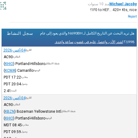
Michael Jacoby
منذ 10 سنوات
1F0 to HEF... 420+ Kts, nice!
Report
سجل النشاط
هل تريد البحث عن التاريخ الكامل لـ N690BH والذي يعود إلى عام
1998؟
اشتر الآن، واحصل عليه في غضون ساعة واحدة.
04-أغس-2026
التاريخ
AC90
الطائرة
(
KHIO
)
Portland-Hillsboro
نقطة الانطلاق
(
KCMA
)
Camarillo
الوجهة
PDT
17:22
مغادرة
PDT
20:04
وصول
2:41
المدة
04-أغس-2026
التاريخ
AC90
الطائرة
(
KBZN
)
Bozeman Yellowstone Intl
نقطة الانطلاق
(
KHIO
)
Portland-Hillsboro
الوجهة
MDT
08:45
مغادرة
PDT
09:59
وصول