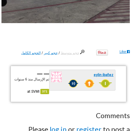
Like
حجم متوسط
/
حجم كبير
/
الحجم الكامل
— —
eylin ibañez
تم الإرسال
منذ 6 سنوات
SVMI
at
371
Comments
Please
log in
or
register
to post a