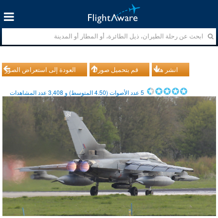
انشر هذا
قم بتحميل صورك
العودة إلى استعراض الصور
5
عدد الأصوات (
4.50
المتوسط) و
3,408
عدد المشاهدات