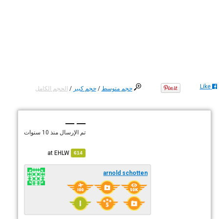
Like
حجم متوسط
/
حجم كبير
/
الحجم الكامل
— —
تم الإرسال
منذ 10 سنوات
EHLW
at
614
arnold schotten