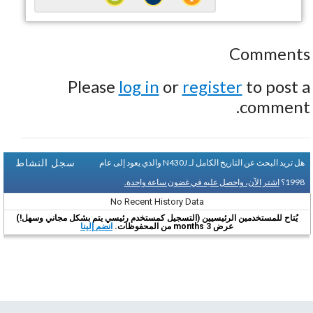
Comments
Please
log in
or
register
to post a
comment.
سجل النشاط
هل تريد البحث عن التاريخ الكامل لـ N430J والذي يعود إلى عام
1998؟
اشتر الآن، واحصل عليه في غضون ساعة واحدة.
No Recent History Data
يُتاح للمستخدمين الرئيسيين (التسجيل كمستخدم رئيسي يتم بشكل مجاني وسهل!)
عرض 3 months من المحفوظات.
انضم إلينا