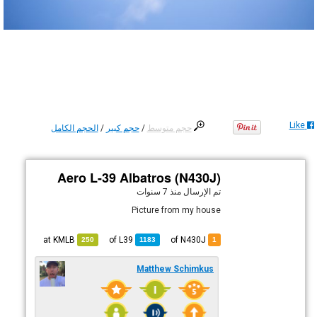
Like
حجم متوسط
/
حجم كبير
/
الحجم الكامل
Aero L-39 Albatros (N430J)
تم الإرسال
منذ 7 سنوات
Picture from my house
KMLB
at
L39
of
of N430J
250
1183
1
Matthew Schimkus