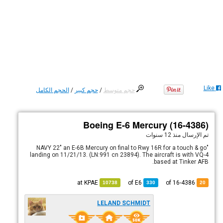
Like
حجم متوسط
/
حجم كبير
/
الحجم الكامل
Boeing E-6 Mercury (16-4386)
تم الإرسال
منذ 12 سنوات
"NAVY 22" an E-6B Mercury on final to Rwy 16R for a touch & go
landing on 11/21/13. (LN:991 cn 23894). The aircraft is with VQ-4
based at Tinker AFB.
KPAE
at
E6
of
of 16-4386
10738
330
20
LELAND SCHMIDT