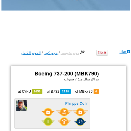
Like
حجم متوسط
/
حجم كبير
/
الحجم الكامل
Boeing 737-200 (MBK790)
تم الإرسال
منذ 7 سنوات
CYHU
at
B732
of
of MBK790
1659
2138
6
Philippe Colin