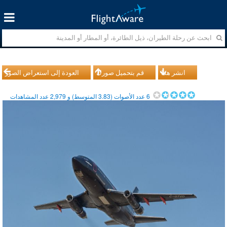
انشر هذا
قم بتحميل صورك
العودة إلى استعراض الصور
6
عدد الأصوات (
3.83
المتوسط) و
2,979
عدد المشاهدات