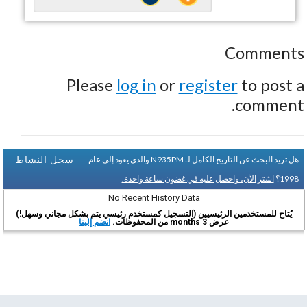
Comments
Please
log in
or
register
to post a
comment.
سجل النشاط
هل تريد البحث عن التاريخ الكامل لـ N935PM والذي يعود إلى عام
1998؟
اشتر الآن، واحصل عليه في غضون ساعة واحدة.
No Recent History Data
يُتاح للمستخدمين الرئيسيين (التسجيل كمستخدم رئيسي يتم بشكل مجاني وسهل!)
عرض 3 months من المحفوظات.
انضم إلينا