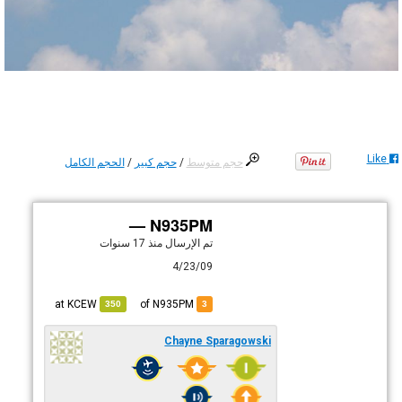
Like
حجم متوسط
/
حجم كبير
/
الحجم الكامل
N935PM —
تم الإرسال
منذ 17 سنوات
4/23/09
KCEW
at
of N935PM
350
3
Chayne Sparagowski