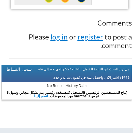
Comments
Please
log in
or
register
to post a
comment.
سجل النشاط
هل تريد البحث عن التاريخ الكامل لـ N217HM والذي يعود إلى عام
1998؟
اشتر الآن، واحصل عليه في غضون ساعة واحدة.
No Recent History Data
يُتاح للمستخدمين الرئيسيين (التسجيل كمستخدم رئيسي يتم بشكل مجاني وسهل!)
عرض 3 months من المحفوظات.
انضم إلينا