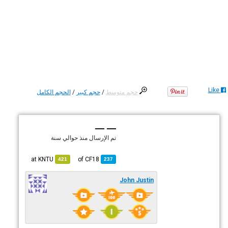
Like
حجم متوسط
/
حجم كبير
/
الحجم الكامل
— —
تم الإرسال
منذ حوالي سنة
KNTU
at
CF18
of
421
237
John Justin