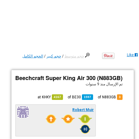
Like
حجم متوسط
/
حجم كبير
/
الحجم الكامل
Beechcraft Super King Air 300 (N883GB)
تم الإرسال
منذ 9 سنوات
KHKY
at
BE30
of
of N883GB
4167
1597
3
Robert Muir