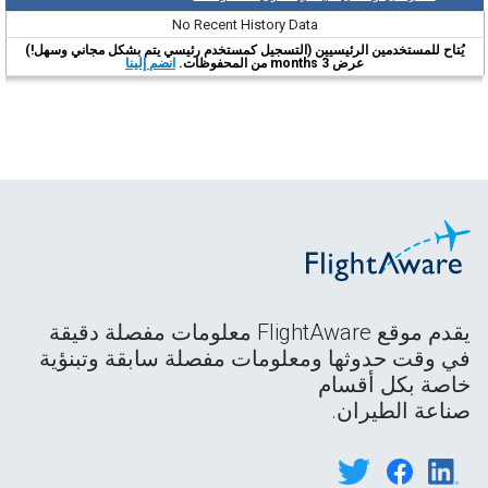
No Recent History Data
يُتاح للمستخدمين الرئيسيين (التسجيل كمستخدم رئيسي يتم بشكل مجاني وسهل!)
عرض 3 months من المحفوظات.
انضم إلينا
يقدم موقع FlightAware معلومات مفصلة دقيقة
في وقت حدوثها ومعلومات مفصلة سابقة وتبنؤية
خاصة بكل أقسام
صناعة الطيران.