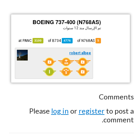
BOEING 737-400 (N768AS)
تم الإرسال
منذ 12 سنوات
PANC
at
B734
of
of N768AS
3100
4776
5
robert albee
Comments
Please
log in
or
register
to post a
comment.