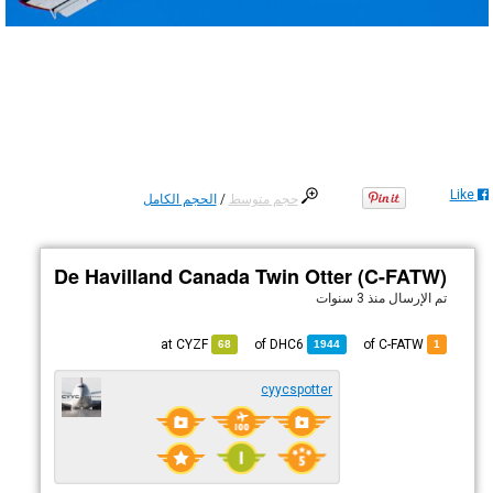
Like
حجم متوسط
/
الحجم الكامل
De Havilland Canada Twin Otter (C-FATW)
تم الإرسال
منذ 3 سنوات
CYZF
at
DHC6
of
of C-FATW
68
1944
1
cyycspotter