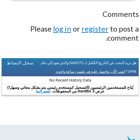
Comments
Please
log in
or
register
to post a
comment.
سجل النشاط
هل تريد البحث عن التاريخ الكامل لـ N6057U والذي يعود إلى عام
1998؟
اشتر الآن، واحصل عليه في غضون ساعة واحدة.
No Recent History Data
يُتاح للمستخدمين الرئيسيين (التسجيل كمستخدم رئيسي يتم بشكل مجاني وسهل!)
عرض 3 months من المحفوظات.
انضم إلينا