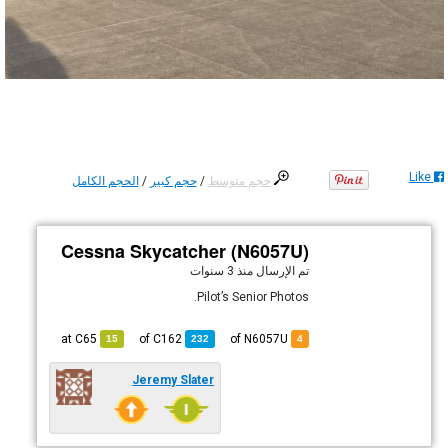
Like
حجم متوسط
/
حجم كبير
/
الحجم الكامل
Cessna Skycatcher (N6057U)
تم الإرسال
منذ 3 سنوات
Pilot’s Senior Photos.
C65
at
C162
of
of N6057U
15
232
4
Jeremy Slater