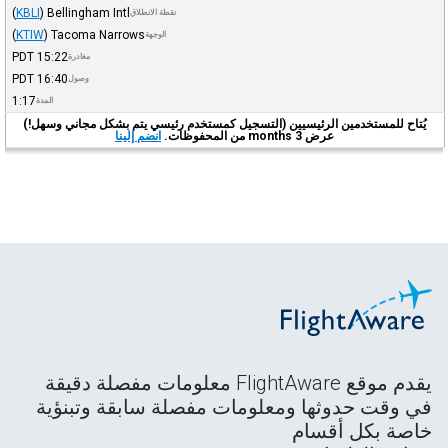
(
KBLI
)
Bellingham Intl
نقطة الانطلاق
(
KTIW
)
Tacoma Narrows
الوجهة
PDT
15:22
مغادرة
PDT
16:40
وصول
1:17
المدة
يُتاح للمستخدمين الرئيسيين (التسجيل كمستخدم رئيسي يتم بشكل مجاني وسهل!)
عرض 3 months من المحفوظات.
انضم إلينا
يقدم موقع FlightAware معلومات مفصلة دقيقة
في وقت حدوثها ومعلومات مفصلة سابقة وتبنؤية
خاصة بكل أقسام