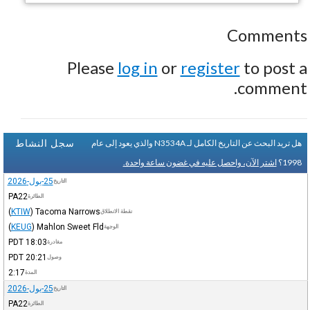
Comments
Please
log in
or
register
to post a
comment.
سجل النشاط
هل تريد البحث عن التاريخ الكامل لـ N3534A والذي يعود إلى عام
1998؟
اشتر الآن، واحصل عليه في غضون ساعة واحدة.
25-يول-2026
التاريخ
PA22
الطائرة
(
KTIW
)
Tacoma Narrows
نقطة الانطلاق
(
KEUG
)
Mahlon Sweet Fld
الوجهة
PDT
18:03
مغادرة
PDT
20:21
وصول
2:17
المدة
25-يول-2026
التاريخ
PA22
الطائرة