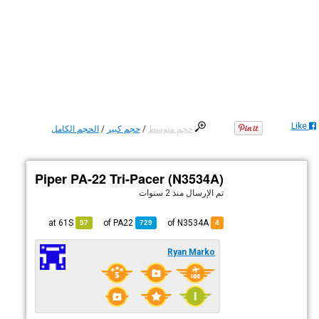
Like
حجم متوسط
/
حجم كبير
/
الحجم الكامل
Piper PA-22 Tri-Pacer (N3534A)
تم الإرسال
منذ 2 سنوات
61S
at
PA22
of
of N3534A
57
729
4
Ryan Marko