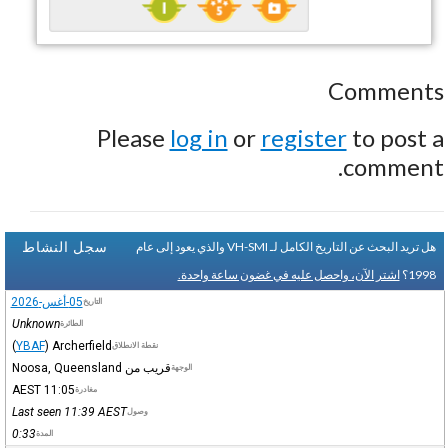
Comments
Please
log in
or
register
to post a
comment.
سجل النشاط
هل تريد البحث عن التاريخ الكامل لـ VH-SMI والذي يعود إلى عام
1998؟
اشتر الآن، واحصل عليه في غضون ساعة واحدة.
05-أغس-2026
التاريخ
Unknown
الطائرة
(
YBAF
)
Archerfield
نقطة الانطلاق
قريب من Noosa, Queensland
الوجهة
AEST
11:05
مغادرة
Last seen 11:39
AEST
وصول
0:33
المدة