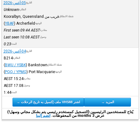
05-أغس-2026
التاريخ
Unknown
الطائرة
قريب من Kooralbyn, Queensland
نقطة الانطلاق
(
YBAF
)
Archerfield
الوجهة
First seen 09:44
AEST
مغادرة
Last seen 10:08
AEST
وصول
0:23
المدة
04-أغس-2026
التاريخ
B214
الطائرة
(
BWU / YSBK
)
Bankstown
نقطة الانطلاق
(
PQQ / YPMQ
)
Port Macquarie
الوجهة
AEST
15:24
مغادرة
AEST
17:08
وصول
1:44
المدة
المزيد →
اشتر VHSMI ملف إكسيل به تاريخ الرحلات →
يُتاح للمستخدمين الرئيسيين (التسجيل كمستخدم رئيسي يتم بشكل مجاني وسهل!)
عرض 3 months من المحفوظات.
انضم إلينا