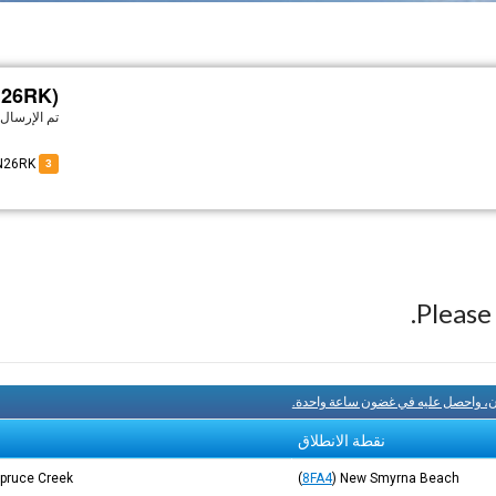
N26RK)
تم الإرسال
of N26RK
3
Pleas
آن، واحصل عليه في غضون ساعة واحدة.
نقطة الانطلاق
pruce Creek
(
8FA4
)
New Smyrna Beach