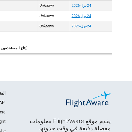
24-يول-2026
Unknown
24-يول-2026
Unknown
24-يول-2026
Unknown
يُتاح للمستخدمين الر
الم
API
ose
يقدم موقع FlightAware معلومات
ght
مفصلة دقيقة في وقت حدوثها
تقار