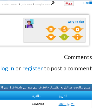
Like
حجم متوسط
/
حجم كبير
/
الحجم الكامل
Gary Rosier
Comments
e
log in
or
register
to post a comment.
هل تريد البحث عن التاريخ الكامل لـ N26RK والذي يعود إلى عام 1998؟
اشتر ال
التاريخ
الطائرة
25-يول-2026
Unknown