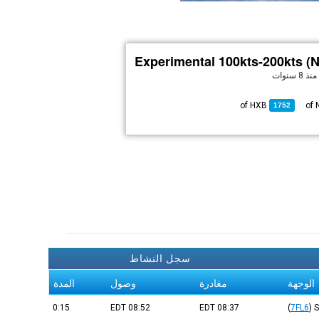
Experimental 100kts-200kts (
منذ 8 سنوات
HXB
of
1752
سجل النشاط
الوجهة
مغادرة
وصول
المدة
0:15
EDT
08:52
EDT
08:37
(
7FL6
)
S