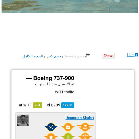
Like
حجم متوسط
/
حجم كبير
/
الحجم الكامل
Boeing 737-900 —
تم الإرسال
منذ 11 سنوات
WITT traffic
WITT
at
B739
of
284
12208
Ihsanush Shabri