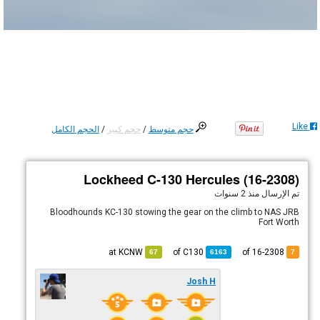
Like
حجم متوسط
/
حجم كبير
/
الحجم الكامل
Lockheed C-130 Hercules (16-2308)
تم الإرسال
منذ 2 سنوات
Bloodhounds KC-130 stowing the gear on the climb to NAS JRB
Fort Worth
KCNW
at
C130
of
of 16-2308
67
6163
7
Josh H