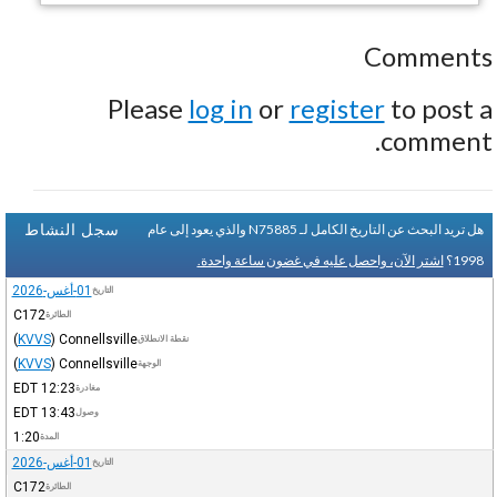
Comments
Please
log in
or
register
to post a
comment.
سجل النشاط
هل تريد البحث عن التاريخ الكامل لـ N75885 والذي يعود إلى عام
1998؟
اشتر الآن، واحصل عليه في غضون ساعة واحدة.
01-أغس-2026
التاريخ
C172
الطائرة
(
KVVS
)
Connellsville
نقطة الانطلاق
(
KVVS
)
Connellsville
الوجهة
EDT
12:23
مغادرة
EDT
13:43
وصول
1:20
المدة
01-أغس-2026
التاريخ
C172
الطائرة