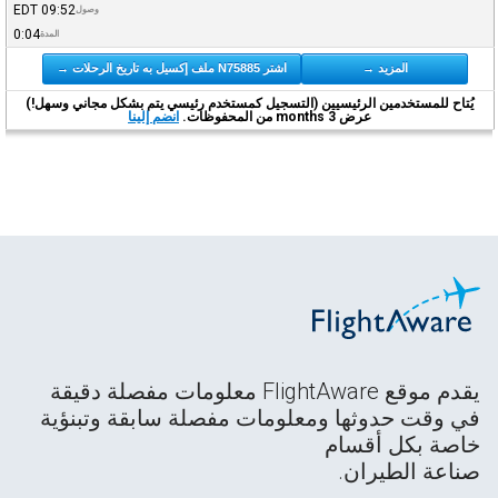
EDT
09:52
وصول
0:04
المدة
المزيد →
اشتر N75885 ملف إكسيل به تاريخ الرحلات →
يُتاح للمستخدمين الرئيسيين (التسجيل كمستخدم رئيسي يتم بشكل مجاني وسهل!)
عرض 3 months من المحفوظات.
انضم إلينا
يقدم موقع FlightAware معلومات مفصلة دقيقة
في وقت حدوثها ومعلومات مفصلة سابقة وتبنؤية
خاصة بكل أقسام
صناعة الطيران.