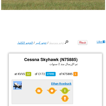
Like
حجم متوسط
/
حجم كبير
/
الحجم الكامل
Cessna Skyhawk (N75885)
تم الإرسال
منذ 2 سنوات
KVVS
at
C172
of
of N75885
12
27090
1
Ethan Roebuck