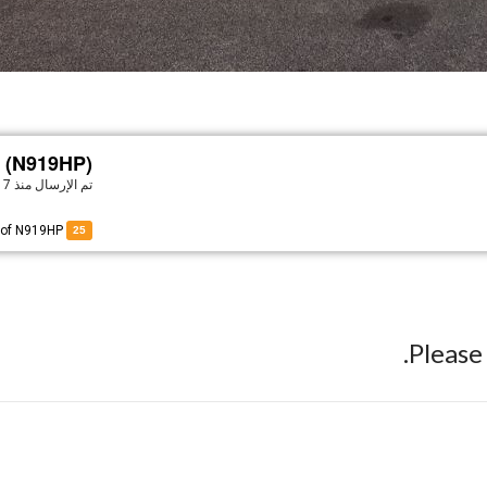
0 (N919HP)
تم الإرسال
منذ 7 سنوات
of N919HP
25
Pleas