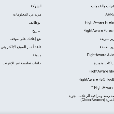
نتجات والخدمات
الشركة
Aero
مزيد من المعلومات
FlightAware Fireh
الوظائف
FlightAware Foresi
التاريخ
ير سريعة
ضع إعلانك على موقعنا
ير العملاء
قاعة أخبار الموقع الإلكتروني
FlightAware Avia
مدونة
راكات متميزة
حلقات تعليمية عبر الإنترنت
FlightAware Glo
FlightAware FBO Tool
FlightAware 
 رصد ومراقبة الرحلات الجوية
 (GlobalBeacon)