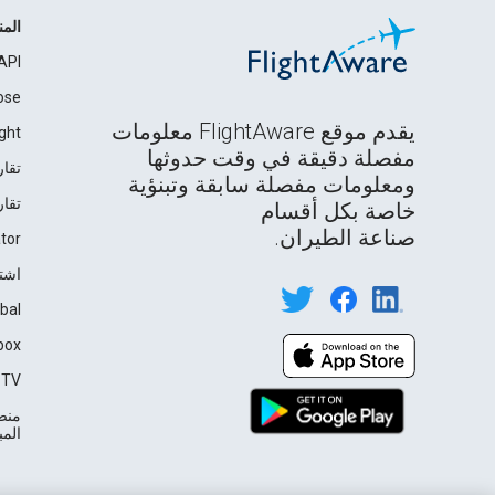
الم
API
ose
يقدم موقع FlightAware معلومات
ght
مفصلة دقيقة في وقت حدوثها
تقار
ومعلومات مفصلة سابقة وتبنؤية
تقار
خاصة بكل أقسام
صناعة الطيران.
tor
اشت
bal
box
TV℠
منصة
المباشرة