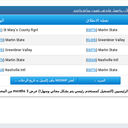
لآن، واحصل عليه في غضون ساعة واحدة.
نقطة الانطلاق
الو
6
)
St Mary's County Rgnl
(
KMTN
)
Martin State
TN
)
Martin State
(
KLWB
)
Greenbrier Valley
WB
)
Greenbrier Valley
(
KMTN
)
Martin State
TN
)
Martin State
(
KBNA
)
Nashville Intl
NA
)
Nashville Intl
(
KMTN
)
Martin State
المزيد →
اشتر N919HP ملف إكسيل به تاريخ الرحلات →
ئيسيين (التسجيل كمستخدم رئيسي يتم بشكل مجاني وسهل!) عرض 3 months من المحفوظات.