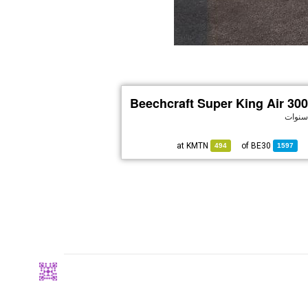
Beechcraft Super King Air 30
KMTN
at
BE30
of
494
1597