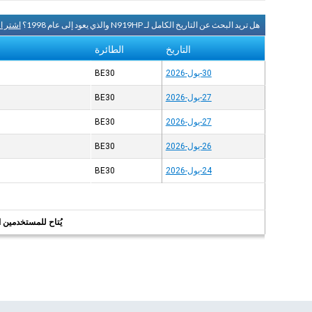
هل تريد البحث عن التاريخ الكامل لـ N919HP والذي يعود إلى عام 1998؟
اشتر ا
التاريخ
الطائرة
30-يول-2026
BE30
27-يول-2026
BE30
27-يول-2026
BE30
26-يول-2026
BE30
24-يول-2026
BE30
يُتاح للمستخدمين الر