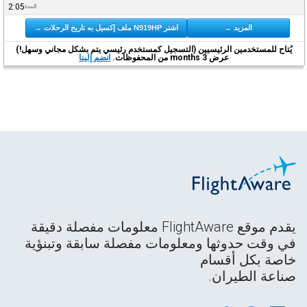
2:05
المدة
المزيد →
اشتر N919HP ملف إكسيل به تاريخ الرحلات →
يُتاح للمستخدمين الرئيسيين (التسجيل كمستخدم رئيسي يتم بشكل مجاني وسهل!)
عرض 3 months من المحفوظات.
انضم إلينا
يقدم موقع FlightAware معلومات مفصلة دقيقة
في وقت حدوثها ومعلومات مفصلة سابقة وتبنؤية
خاصة بكل أقسام
صناعة الطيران.