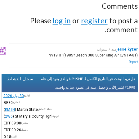
Comments
Please
log in
or
register
to post a
comment.
jesse kyzer
منذ 7 سنوات
N919HP (1985? Beech 300 Super King Air C/N FA-81)
Report
سجل النشاط
هل تريد البحث عن التاريخ الكامل لـ N919HP والذي يعود إلى عام
1998؟
اشتر الآن، واحصل عليه في غضون ساعة واحدة.
30-يول-2026
التاريخ
BE30
الطائرة
(
KMTN
)
Martin State
نقطة الانطلاق
(
2W6
)
St Mary's County Rgnl
الوجهة
EDT
09:08
مغادرة
EDT
09:26
وصول
0:18
المدة