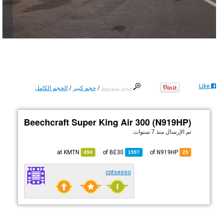
Like
حجم متوسط
/
حجم كبير
/
الحجم الكامل
Beechcraft Super King Air 300 (N919HP)
تم الإرسال
منذ 7 سنوات
KMTN
at
BE30
of
of N919HP
494
1597
25
cptsesso