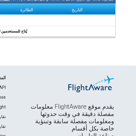
التاريخ
الطائرة
يُتاح للمستخدمين الر
الم
API
ose
يقدم موقع FlightAware معلومات
ght
مفصلة دقيقة في وقت حدوثها
تقار
ومعلومات مفصلة سابقة وتبنؤية
تقار
خاصة بكل أقسام
صناعة الطيران.