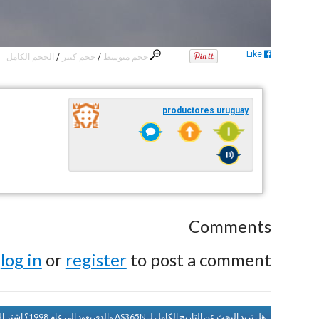
Like
حجم متوسط
/
حجم كبير
/
الحجم الكامل
productores uruguay
Comments
e
log in
or
register
to post a comment.
هل تريد البحث عن التاريخ الكامل لـ AS365N والذي يعود إلى عام 1998؟
اشتر ا