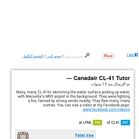
Like
حجم متوسط
/
حجم كبير
/
الحجم الكامل
Canadair CL-41 Tutor —
تم الإرسال
منذ 13 سنوات
Many, many CL-415s skimming the water surface picking up water,
with Marseille's MRS airport in the background. They were fighting
a fire, fanned by strong winds nearby. They flew many, many
sorties. You can see a video at my Facebook page:
www.facebook.com/vekinis
LFML
at
CL41
of
759
267
Peter Vee