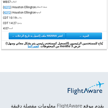
WB57
الطائرة
(
KEFD
)
Houston Ellington
نقطة الانطلاق
(
KEFD
)
Houston Ellington
الوجهة
CDT
10:19
مغادرة
CDT
14:27
وصول
4:07
المدة
المزيد →
اشتر N926NA ملف إكسيل به تاريخ الرحلات →
يُتاح للمستخدمين الرئيسيين (التسجيل كمستخدم رئيسي يتم بشكل مجاني وسهل!)
عرض 3 months من المحفوظات.
انضم إلينا
يقدم موقع FlightAware معلومات مفصلة دقيقة