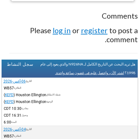
Comments
Please
log in
or
register
to post a
comment.
سجل النشاط
هل تريد البحث عن التاريخ الكامل لـ N926NA والذي يعود إلى عام
1998؟
اشتر الآن، واحصل عليه في غضون ساعة واحدة.
06-أغس-2026
التاريخ
WB57
الطائرة
(
KEFD
)
Houston Ellington
نقطة الانطلاق
(
KEFD
)
Houston Ellington
الوجهة
CDT
10:30
مغادرة
CDT
16:31
وصول
6:00
المدة
04-أغس-2026
التاريخ
WB57
الطائرة