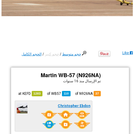
Like
حجم متوسط
/
حجم كبير
/
الحجم الكامل
Martin WB-57 (N926NA)
تم الإرسال
منذ 16 سنوات
KEFD
at
WB57
of
of N926NA
1283
110
37
Christopher Ebdon