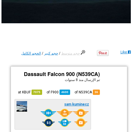
Like
حجم متوسط
/
حجم كبير
/
الحجم الكامل
Dassault Falcon 900 (N539CA)
تم الإرسال
منذ 8 سنوات
KBUF
at
F900
of
of N539CA
7075
4600
36
sam kuminecz