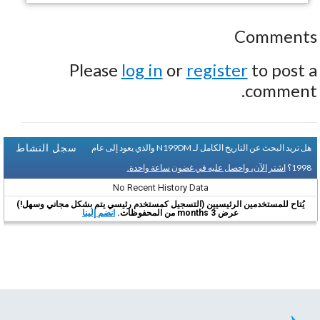
Comments
Please
log in
or
register
to post a
comment.
سجل النشاط
هل تريد البحث عن التاريخ الكامل لـ N199DM والذي يعود إلى عام
1998؟
اشتر الآن، واحصل عليه في غضون ساعة واحدة.
No Recent History Data
يُتاح للمستخدمين الرئيسيين (التسجيل كمستخدم رئيسي يتم بشكل مجاني وسهل!)
عرض 3 months من المحفوظات.
انضم إلينا