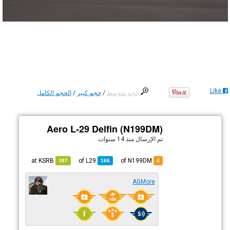
Like
حجم متوسط
/
حجم كبير
/
الحجم الكامل
Aero L-29 Delfin (N199DM)
تم الإرسال
منذ 14 سنوات
KSRB
at
L29
of
of N199DM
387
166
4
AGMore