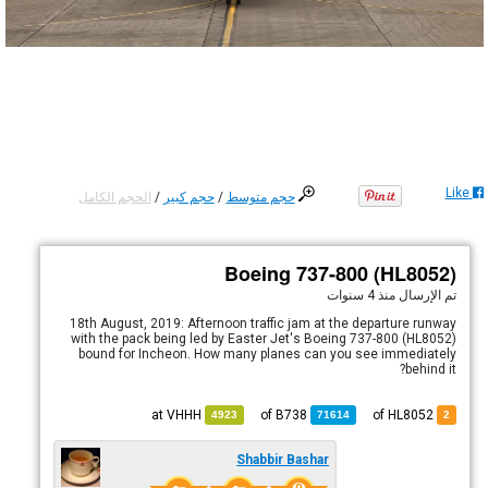
Like
حجم متوسط
/
حجم كبير
/
الحجم الكامل
Boeing 737-800 (HL8052)
تم الإرسال
منذ 4 سنوات
18th August, 2019: Afternoon traffic jam at the departure runway
with the pack being led by Easter Jet's Boeing 737-800 (HL8052)
bound for Incheon. How many planes can you see immediately
behind it?
VHHH
at
B738
of
of HL8052
4923
71614
2
Shabbir Bashar