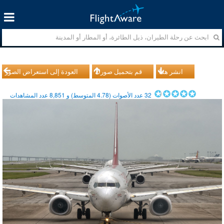
انشر هذا
قم بتحميل صورك
العودة إلى استعراض الصور
32
عدد الأصوات (
4.78
المتوسط) و
8,851
عدد المشاهدات