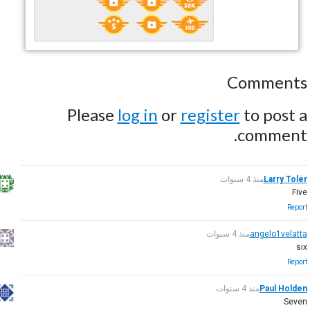
Comments
Please
log in
or
register
to post a
comment.
Larry Toler
منذ 4 سنوات
Five
Report
angelo1velatta
منذ 4 سنوات
six
Report
Paul Holden
منذ 4 سنوات
Seven