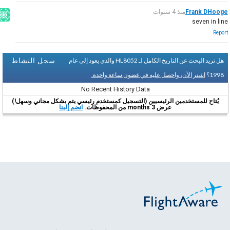
Frank DHooge
منذ 4 سنوات
seven in line
Report
سجل النشاط
هل تريد البحث عن التاريخ الكامل لـ HL8052 والذي يعود إلى عام
1998؟
اشتر الآن، واحصل عليه في غضون ساعة واحدة.
No Recent History Data
يُتاح للمستخدمين الرئيسيين (التسجيل كمستخدم رئيسي يتم بشكل مجاني وسهل!)
عرض 3 months من المحفوظات.
انضم إلينا