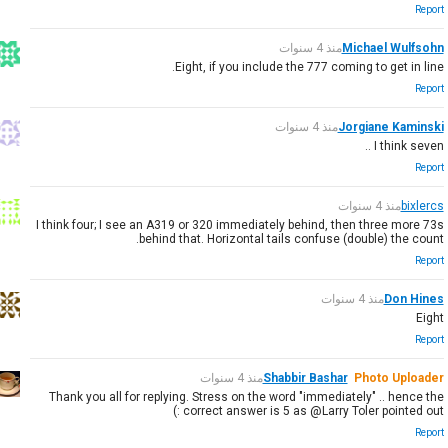
Report
Michael Wulfsohn
منذ 4 سنوات
Eight, if you include the 777 coming to get in line.
Report
Jorgiane Kaminski
منذ 4 سنوات
I think seven ..
Report
bixlercs
منذ 4 سنوات
I think four; I see an A319 or 320 immediately behind, then three more 73s
behind that. Horizontal tails confuse (double) the count.
Report
Don Hines
منذ 4 سنوات
Eight
Report
Photo Uploader
Shabbir Bashar
منذ 4 سنوات
Thank you all for replying. Stress on the word "immediately" .. hence the
correct answer is 5 as @Larry Toler pointed out :)
Report