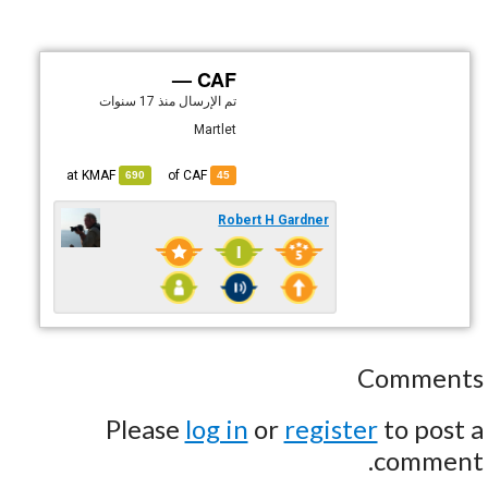
CAF —
تم الإرسال
منذ 17 سنوات
Martlet
KMAF
at
of CAF
690
45
Robert H Gardner
Comments
Please
log in
or
register
to post a
comment.