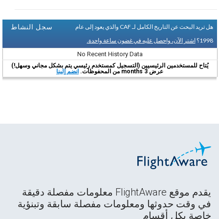
سجل النشاط
هل تريد البحث عن التاريخ الكامل لـ CAF والذي يعود إلى عام
1998؟
اشتر الآن، واحصل عليه في غضون ساعة واحدة.
No Recent History Data
يُتاح للمستخدمين الرئيسيين (التسجيل كمستخدم رئيسي يتم بشكل مجاني وسهل!)
عرض 3 months من المحفوظات.
انضم إلينا
يقدم موقع FlightAware معلومات مفصلة دقيقة
في وقت حدوثها ومعلومات مفصلة سابقة وتبنؤية
خاصة بكل أقسام