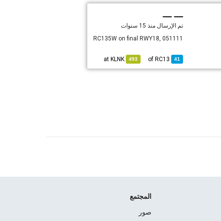
— —
تم الإرسال
منذ 15 سنوات
RC135W on final RWY18, 051111
KLNK
at
RC13
of
493
41
المجتمع
صور