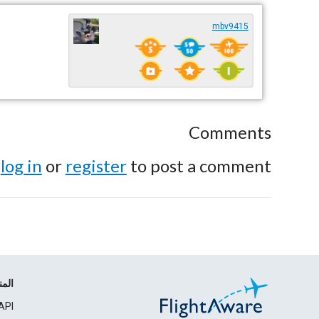
mbv9415
Comments
e
log in
or
register
to post a comment.
الم
API