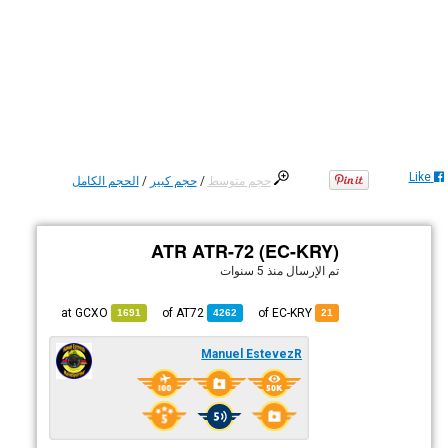
Like
حجم متوسط
/
حجم كبير
/
الحجم الكامل
ATR ATR-72 (EC-KRY)
تم الإرسال
منذ 5 سنوات
GCXO
at
AT72
of
of EC-KRY
1691
4262
21
Manuel EstevezR