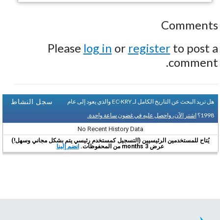
Comments
Please
log in
or
register
to post a
comment.
سجل النشاط
هل تريد البحث عن التاريخ الكامل لـ EC-KRY والذي يعود إلى عام
1998؟
اشتر الآن، واحصل عليه في غضون ساعة واحدة.
No Recent History Data
يُتاح للمستخدمين الرئيسيين (التسجيل كمستخدم رئيسي يتم بشكل مجاني وسهل!)
عرض 3 months من المحفوظات.
انضم إلينا