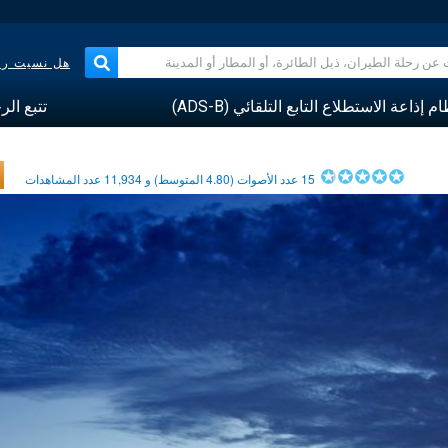
هل نسيت رقم
م إذاعة الاستطلاع التابع التلقائي (ADS-B)
تتبع الر
15
عدد الأصوات (
4.80
المتوسط) و
11,934
عدد المشاهدات