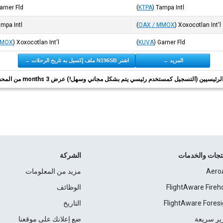
arner Fld
(
KTPA
)
Tampa Intl
mpa Intl
(
OAX / MMOX
)
Xoxocotlan Int'l
MMOX
)
Xoxocotlan Int'l
(
KUVA
)
Garner Fld
المزيد →
اشتر N196SB ملف إكسيل به تاريخ الرحلات →
ئيسيين (التسجيل كمستخدم رئيسي يتم بشكل مجاني وسهل!) عرض 3 months من المحفوظات.
نتجات والخدمات
الشركة
Aero
مزيد من المعلومات
FlightAware Fireh
الوظائف
FlightAware Foresi
التاريخ
ير سريعة
ضع إعلانك على موقعنا