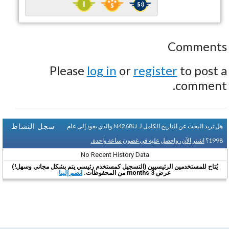
Comments
Please
log in
or
register
to post a
comment.
سجل النشاط
هل تريد البحث عن التاريخ الكامل لـ N4268U والذي يعود إلى عام
1998؟
اشتر الآن، واحصل عليه في غضون ساعة واحدة.
No Recent History Data
يُتاح للمستخدمين الرئيسيين (التسجيل كمستخدم رئيسي يتم بشكل مجاني وسهل!)
عرض 3 months من المحفوظات.
انضم إلينا