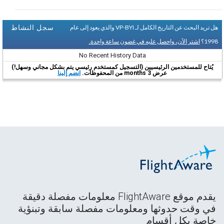
سجل النشاط
هل تريد البحث عن التاريخ الكامل لـ VP-BYI والذي يعود إلى عام
1998؟
اشتر الآن، واحصل عليه في غضون ساعة واحدة.
No Recent History Data
يُتاح للمستخدمين الرئيسيين (التسجيل كمستخدم رئيسي يتم بشكل مجاني وسهل!)
عرض 3 months من المحفوظات.
انضم إلينا
يقدم موقع FlightAware معلومات مفصلة دقيقة
في وقت حدوثها ومعلومات مفصلة سابقة وتبنؤية
خاصة بكل أقسام