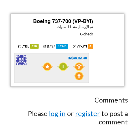
Boeing 737-700 (VP-BYI)
تم الإرسال
منذ 11 سنوات
C-check
LYBE
at
B737
of
of VP-BYI
118
46948
4
Dejan Dejan
Comments
Please
log in
or
register
to post a
comment.