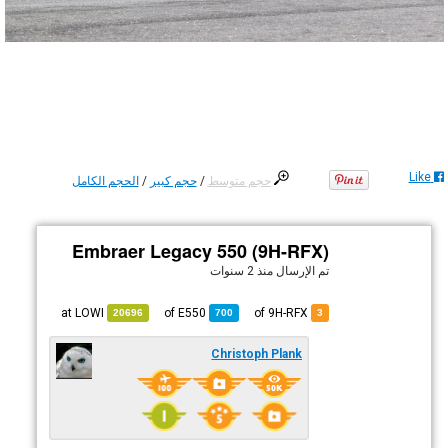
Like
حجم متوسط
/
حجم كبير
/
الحجم الكامل
Embraer Legacy 550 (9H-RFX)
تم الإرسال
منذ 2 سنوات
LOWI
at
E550
of
of 9H-RFX
20696
700
3
Christoph Plank