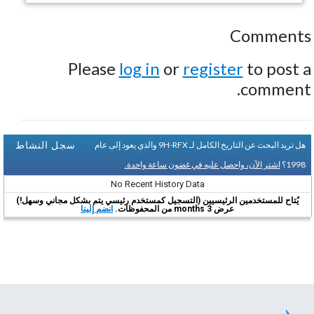
Comments
Please
log in
or
register
to post a
comment.
سجل النشاط
هل تريد البحث عن التاريخ الكامل لـ 9H-RFX والذي يعود إلى عام
1998؟
اشتر الآن، واحصل عليه في غضون ساعة واحدة.
No Recent History Data
يُتاح للمستخدمين الرئيسيين (التسجيل كمستخدم رئيسي يتم بشكل مجاني وسهل!)
عرض 3 months من المحفوظات.
انضم إلينا