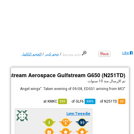
Like
حجم متوسط
/
حجم كبير
/
الحجم الكامل
Gulfstream Aerospace Gulfstream G650 (N251TD)
تم الإرسال
منذ 10 سنوات
"Angel wings". Taken evening of 09/08, EDG51 arriving from MCI
KMKC
at
GLF6
of
of N251TD
510
3321
23
Lynn Tweedie