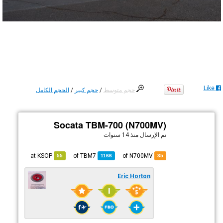
Like
حجم متوسط
/
حجم كبير
/
الحجم الكامل
Socata TBM-700 (N700MV)
تم الإرسال
منذ 14 سنوات
KSOP
at
TBM7
of
of N700MV
55
1166
35
Eric Horton