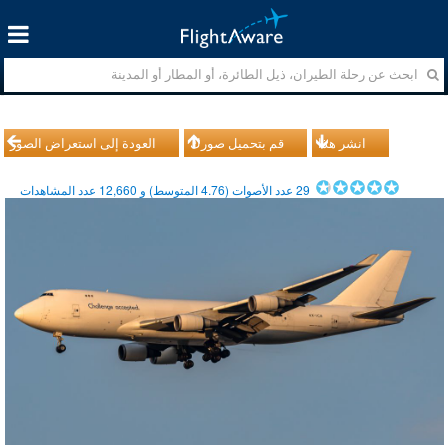
انشر هذا
قم بتحميل صورك
العودة إلى استعراض الصور
29
عدد الأصوات (
4.76
المتوسط) و
12,660
عدد المشاهدات