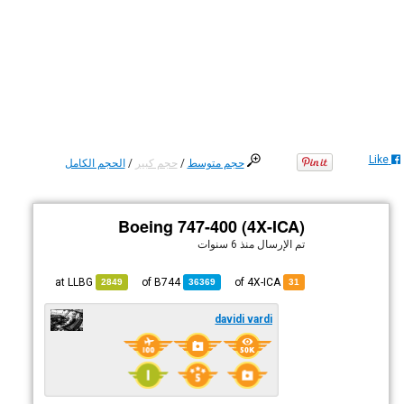
Like
حجم متوسط
/
حجم كبير
/
الحجم الكامل
Boeing 747-400 (4X-ICA)
تم الإرسال
منذ 6 سنوات
LLBG
at
B744
of
of 4X-ICA
2849
36369
31
davidi vardi