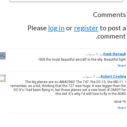
Comments
Please
log in
or
register
to post a
comment.
frank theriault
منذ 6 سنوات
Still the most beautiful aircraft in the sky. Beautiful light!
Report
Robert Cowling
منذ 6 سنوات
The big planes are so AMAZING! The 747, the DC-10, the MD-11. I
remember, as a kid, thinking that the 727 was huge. It was bigger than the
DC-9's I had been flying in, but those planes set a new level of OMG!!! for
this kid. It's why I'd still love to fly in the A380.
5* shot!
Report