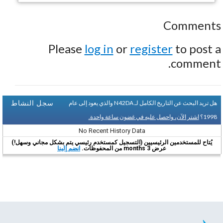
Comments
Please
log in
or
register
to post a
comment.
سجل النشاط
هل تريد البحث عن التاريخ الكامل لـ N42DA والذي يعود إلى عام
1998؟
اشتر الآن، واحصل عليه في غضون ساعة واحدة.
No Recent History Data
يُتاح للمستخدمين الرئيسيين (التسجيل كمستخدم رئيسي يتم بشكل مجاني وسهل!)
عرض 3 months من المحفوظات.
انضم إلينا