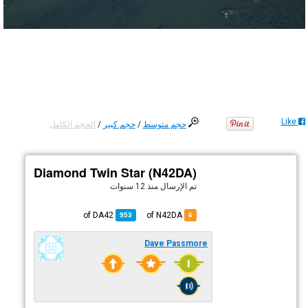
Like
حجم متوسط
/
حجم كبير
/
الحجم الكامل
Diamond Twin Star (N42DA)
تم الإرسال
منذ 12 سنوات
DA42
of
of N42DA
953
6
Dave Passmore