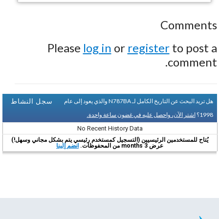
Comments
Please
log in
or
register
to post a
comment.
سجل النشاط
هل تريد البحث عن التاريخ الكامل لـ N787BA والذي يعود إلى عام
1998؟
اشتر الآن، واحصل عليه في غضون ساعة واحدة.
No Recent History Data
يُتاح للمستخدمين الرئيسيين (التسجيل كمستخدم رئيسي يتم بشكل مجاني وسهل!)
عرض 3 months من المحفوظات.
انضم إلينا