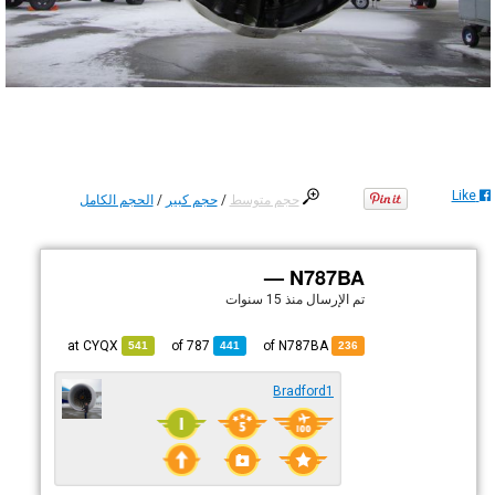
Like
حجم متوسط
/
حجم كبير
/
الحجم الكامل
N787BA —
تم الإرسال
منذ 15 سنوات
CYQX
at
787
of
of N787BA
541
441
236
Bradford1