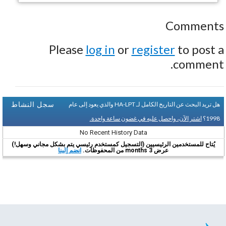
Comments
Please
log in
or
register
to post a
comment.
سجل النشاط
هل تريد البحث عن التاريخ الكامل لـ HA-LPT والذي يعود إلى عام
1998؟
اشتر الآن، واحصل عليه في غضون ساعة واحدة.
No Recent History Data
يُتاح للمستخدمين الرئيسيين (التسجيل كمستخدم رئيسي يتم بشكل مجاني وسهل!)
عرض 3 months من المحفوظات.
انضم إلينا