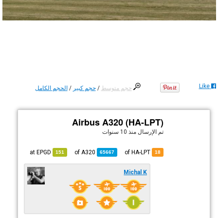
Like
حجم متوسط
/
حجم كبير
/
الحجم الكامل
Airbus A320 (HA-LPT)
تم الإرسال
منذ 10 سنوات
EPGD
at
A320
of
of HA-LPT
151
65667
18
Michal K