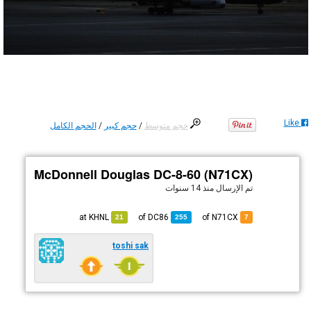
Like
حجم متوسط
/
حجم كبير
/
الحجم الكامل
McDonnell Douglas DC-8-60 (N71CX)
تم الإرسال
منذ 14 سنوات
KHNL
at
DC86
of
of N71CX
21
255
7
toshi sak