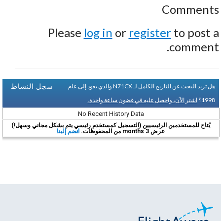
Comments
Please
log in
or
register
to post a
comment.
سجل النشاط
هل تريد البحث عن التاريخ الكامل لـ N71CX والذي يعود إلى عام
1998؟
اشتر الآن، واحصل عليه في غضون ساعة واحدة.
No Recent History Data
يُتاح للمستخدمين الرئيسيين (التسجيل كمستخدم رئيسي يتم بشكل مجاني وسهل!)
عرض 3 months من المحفوظات.
انضم إلينا