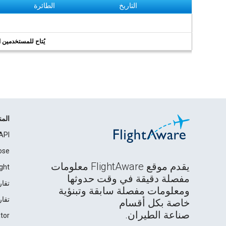
التاريخ
الطائرة
يُتاح للمستخدمين الر
الم
API
ose
يقدم موقع FlightAware معلومات
ght
مفصلة دقيقة في وقت حدوثها
تقار
ومعلومات مفصلة سابقة وتبنؤية
تقار
خاصة بكل أقسام
صناعة الطيران.
tor