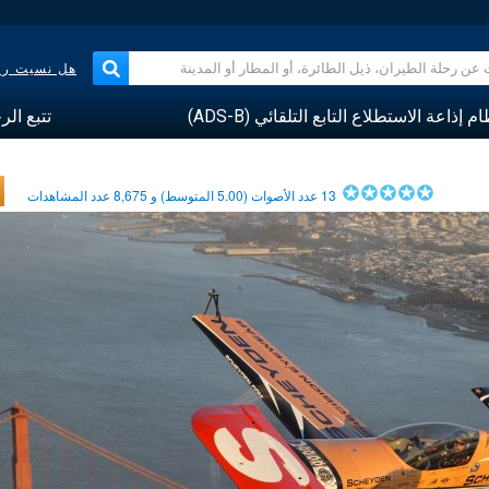
هل نسيت رقم
م إذاعة الاستطلاع التابع التلقائي (ADS-B)
تتبع الر
13
عدد الأصوات (
5.00
المتوسط) و
8,675
عدد المشاهدات