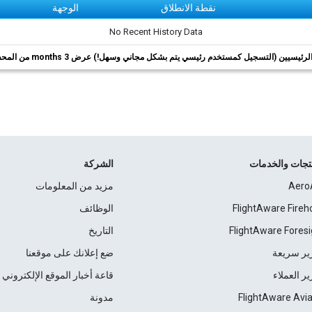
نقطة الانطلاق
الوجهة
No Recent History Data
ئيسيين (التسجيل كمستخدم رئيسي يتم بشكل مجاني وسهل!) عرض 3 months من المحفوظات.
نتجات والخدمات
الشركة
Aero
مزيد من المعلومات
FlightAware Fireh
الوظائف
FlightAware Foresi
التاريخ
ير سريعة
ضع إعلانك على موقعنا
ير العملاء
قاعة أخبار الموقع الإلكتروني
FlightAware Avia
مدونة