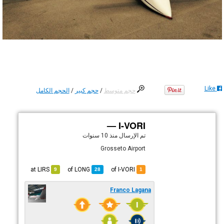
Like
حجم متوسط
/
حجم كبير
/
الحجم الكامل
I-VORI —
تم الإرسال
منذ 10 سنوات
Grosseto Airport
LIRS
at
LONG
of
of I-VORI
9
28
1
Franco Lagana