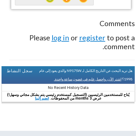
Comments
Please
log in
or
register
to post a
comment.
سجل النشاط
هل تريد البحث عن التاريخ الكامل لـ N917SW والذي يعود إلى عام
1998؟
اشتر الآن، واحصل عليه في غضون ساعة واحدة.
No Recent History Data
يُتاح للمستخدمين الرئيسيين (التسجيل كمستخدم رئيسي يتم بشكل مجاني وسهل!)
عرض 3 months من المحفوظات.
انضم إلينا