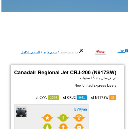
Like
حجم متوسط
/
حجم كبير
/
الحجم الكامل
Canadair Regional Jet CRJ-200 (N917SW)
تم الإرسال
منذ 15 سنوات
New United Express Livery.
CYYJ
at
CRJ2
of
of N917SW
1004
8611
22
BVRyan